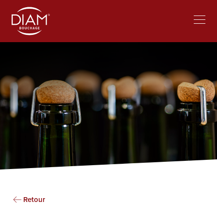
Select
lavorare al Diam
Notizie
your
language
Retour