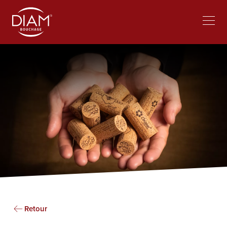
Select
lavorare al Diam
Notizie
your
language
Retour