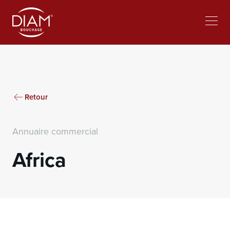
Select
lavorare al Diam
Notizie
your
language
Retour
Annuaire commercial
Africa