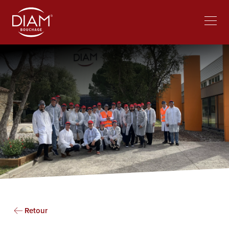
Select
Trabajar en Diam
Noticias
your
language
Retour