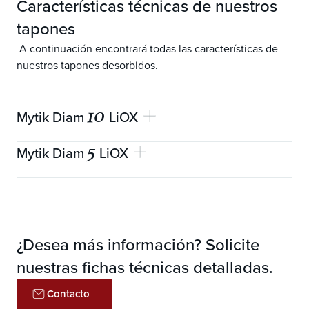
Características técnicas de nuestros
tapones
A continuación encontrará todas las características de
nuestros tapones desorbidos.
10
Mytik Diam
LiOX
5
Mytik Diam
LiOX
Garantía mecánica
10 ans
Longitudes disponibles (mm)
48 ± 0,4
Garantía mecánica
5 ans
0,35 - 1,48
Longitudes disponibles (mm)
48 ± 0,4
Tamaño del grano
¿Desea más información? Solicite
Tamaño del grano
0,35 - 1,48
nuestras fichas técnicas detalladas.
OIR (mg)
< 1,1
OIR (mg)
< 1,2
Contacto