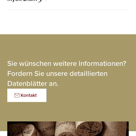
mechanische Garantie
5 Jahre
Verfügbare Längen (mm)
48 ± 0,4
Korngröße
0,35 - 1,48
mechanische Garantie
3 Jahre
Desorption von O2
sehr gering
Verfügbare Längen (mm)
48 ± 0,4
Korngröße
0,25 - 3
Desorption von O2
gering
Verfügbare Längen (mm)
48 ± 0,4
Desorption von O2
1,0 / 2,0 ± 0,5
Sie wünschen weitere Informationen?
Fordern Sie unsere detaillierten
Datenblätter an.
Kontakt