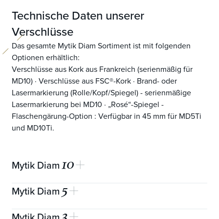
Technische Daten unserer
Verschlüsse
Das gesamte Mytik Diam Sortiment ist mit folgenden
Optionen erhältlich:
Verschlüsse aus Kork aus Frankreich (serienmäßig für
MD10) · Verschlüsse aus FSC®-Kork · Brand- oder
Lasermarkierung (Rolle/Kopf/Spiegel) - serienmäßige
Lasermarkierung bei MD10 · „Rosé“-Spiegel -
Flaschengärung-Option : Verfügbar in 45 mm für MD5Ti
und MD10Ti.
10
Mytik Diam
5
Mytik Diam
mechanische Garantie
10 Jahre
3
Mytik Diam
Korngröße
0,35 - 1,48