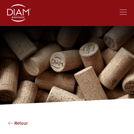
Select
Bei Diam arbeiten
News
your
language
Retour