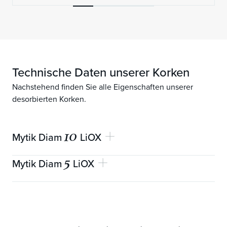
Technische Daten unserer Korken
Nachstehend finden Sie alle Eigenschaften unserer
desorbierten Korken.
10
Mytik Diam
LiOX
5
Mytik Diam
LiOX
Mechanische Garantie
10 ans
Verfügbare Längen (mm)
48 ± 0,4
Mechanische Garantie
5 ans
Korngröße
0,35 - 1,48
Verfügbare Längen (mm)
48 ± 0,4