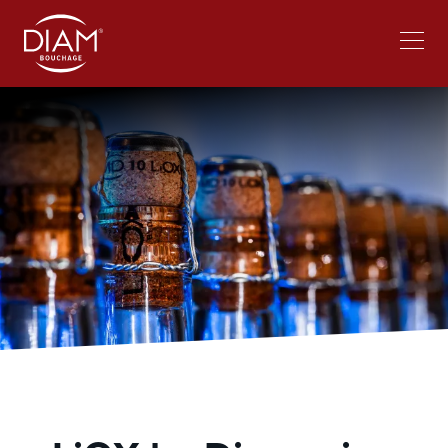
Select
Bei Diam arbeiten
News
your
language