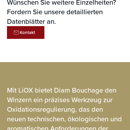
Wünschen Sie weitere Einzelheiten?
OIR (mg)
< 1,1
Korngröße
0,35 - 1,48
Fordern Sie unsere detaillierten
OIR (mg)
< 1,2
Datenblätter an.
Kontakt
Mit LiOX bietet Diam Bouchage den
Winzern ein präzises Werkzeug zur
Oxidationsregulierung, das den
neuen technischen, ökologischen und
aromatischen Anforderungen der