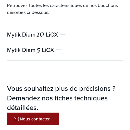
Retrouvez toutes les caractéristiques de nos bouchons
désorbés ci-dessous.
10
Mytik Diam
LiOX
5
Mytik Diam
LiOX
Garantie mécanique
10 ans
Longueurs disponibles (mm)
48 ± 0,4
Garantie mécanique
5 ans
Taille du grain
0,35 - 1,48
Longueurs disponibles (mm)
48 ± 0,4
Vous souhaitez plus de précisions ?
OIR (mg)
< 1,1
Taille du grain
0,35 - 1,48
Demandez nos fiches techniques
OIR (mg)
< 1,2
détaillées.
Nous contacter