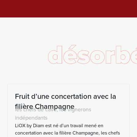
Fruit d’une concertation avec la
filière Champagne
les chefs de cave, les vignerons
indépendants
LiOX by Diam est né d’un travail mené en
concertation avec la filière Champagne, les
chefs