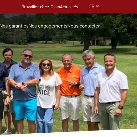
Select
Travailler chez Diam
Actualités
your
language
Nos garanties
Nos engagements
Nous contacter