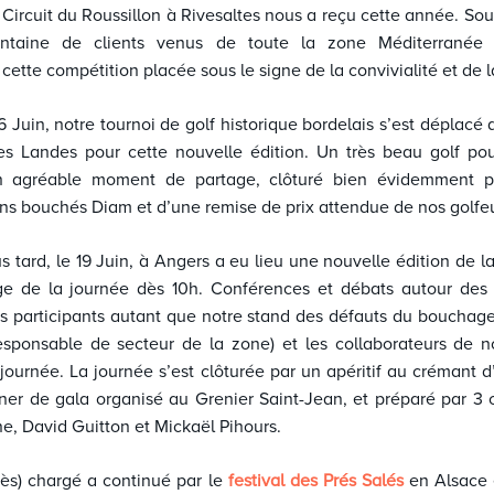
 Circuit du Roussillon à Rivesaltes nous a reçu cette année. So
antaine de clients venus de toute la zone Méditerranée a
ette compétition placée sous le signe de la convivialité et de l
6 Juin,
notre tournoi de golf historique bordelais s’est déplacé
s Landes pour cette nouvelle édition. Un très beau golf pour
n agréable moment de partage, clôturé bien évidemment p
s bouchés Diam et d’une remise de prix attendue de nos golfeu
s tard, le 19 Juin, à Angers a eu lieu une nouvelle édition de l
e de la journée dès 10h. Conférences et débats autour des 
les participants autant que notre stand des défauts du bouchag
esponsable de secteur de la zone) et les collaborateurs de no
 journée. La journée s’est clôturée par un apéritif au crémant d
ner de gala organisé au Grenier Saint-Jean, et préparé par 3 
e, David Guitton et Mickaël Pihours.
rès) chargé a continué par le
festival des Prés Salés
en Alsace 