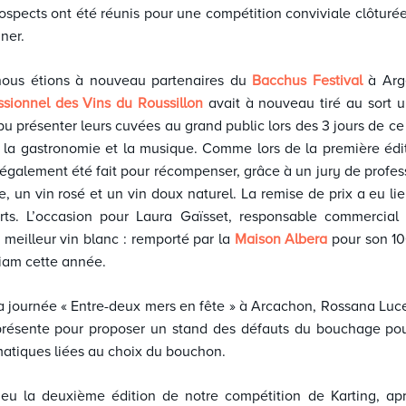
rospects ont été réunis pour une compétition conviviale clôturé
ner.
nous étions à nouveau partenaires du
Bacchus Festival
à Arge
ssionnel des Vins du Roussillon
avait à nouveau tiré au sort 
pu présenter leurs cuvées au grand public lors des 3 jours de ce
, la gastronomie et la musique.
Comme lors de la première édit
 également été fait pour récompenser, grâce à un jury de profess
e, un vin rosé et un vin doux naturel. La remise de prix a eu li
rts. L’occasion pour Laura Gaïsset, responsable commercial
u meilleur vin blanc : remporté par la
Maison Albera
pour son 1
Diam cette année.
 la journée « Entre-deux mers en fête » à Arcachon, Rossana Luc
 présente pour proposer un stand des défauts du bouchage pour
matiques liées au choix du bouchon.
ieu la deuxième édition de notre compétition de Karting, apr