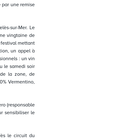
e par une remise
lès-sur-Mer. Le
une vingtaine de
 festival mettant
ion, u
n appel à
ionnels : un vin
eu le samedi soir
 de la zone, de
00% Vermentino,
ero (responsable
 sensibiliser le
ès le circuit du