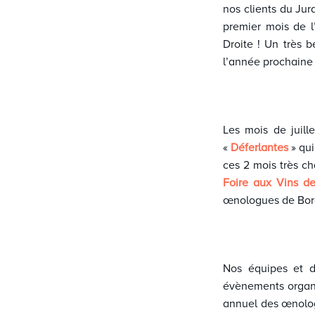
nos clients du Jur
premier mois de l
Droite ! Un très b
l’année prochaine
Les mois de juill
«
Déferlantes
» qu
ces 2 mois très ch
Foire aux Vins d
œnologues de Bord
Nos équipes et d
évènements organi
annuel des œnolog