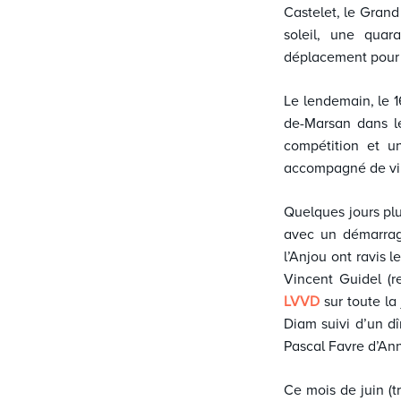
Castelet, le Grand
soleil, une quar
déplacement pour c
Le lendemain, le 1
de-Marsan dans le
compétition et u
accompagné de vin
Quelques jours plu
avec un démarrag
l’Anjou ont ravis 
Vincent Guidel (r
LVVD
sur toute la
Diam suivi d’un dî
Pascal Favre d’Ann
Ce mois de juin (t