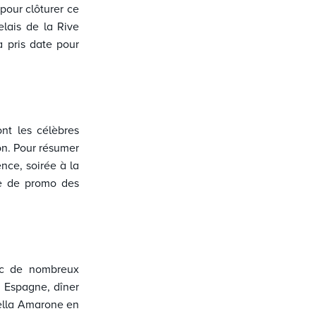
pour clôturer ce
elais de la Rive
à pris date pour
nt les célèbres
on. Pour résumer
nce, soirée à la
me de promo des
vec de nombreux
 Espagne, dîner
ella Amarone en