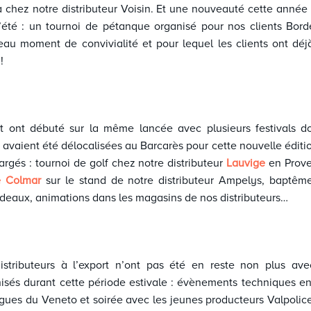
a chez notre distributeur Voisin. Et une nouveauté cette année 
’été : un tournoi de pétanque organisé pour nos clients Bord
eau moment de convivialité et pour lequel les clients ont déj
 !
et ont débuté sur la même lancée avec plusieurs festivals do
i avaient été délocalisées au Barcarès pour cette nouvelle éditi
argés : tournoi de golf chez notre distributeur
Lauvige
en Prove
e Colmar
sur le stand de notre distributeur Ampelys, baptê
eaux, animations dans les magasins de nos distributeurs…
istributeurs à l’export n’ont pas été en reste non plus a
sés durant cette période estivale : évènements techniques en
ues du Veneto et soirée avec les jeunes producteurs Valpolic