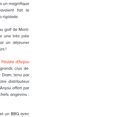
us un magnifique
vaient fait le
a rigolade.
 au golf de Mont-
 une très jolie
ar un déjeuner
rs !
a
Paulée d’Anjou
grands crus de
e Diam, tenu par
tre distributeur
’Anjou offert par
chefs angevins :
et un BBQ avec