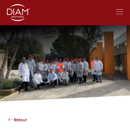
Select
Travailler chez Diam
Actualités
your
language
Retour