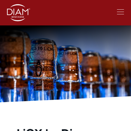
Select
lavorare al Diam
Notizie
your
language