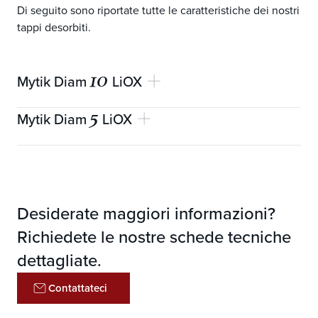
Di seguito sono riportate tutte le caratteristiche dei nostri
tappi desorbiti.
10
Mytik Diam
LiOX
5
Mytik Diam
LiOX
Garanzia meccanica
10 ans
Lunghezze disponibili (mm)
48 ± 0,4
Garanzia meccanica
5 ans
Dimensione dei grani
0,35 - 1,48
Lunghezze disponibili (mm)
48 ± 0,4
Desiderate maggiori informazioni?
OIR (mg)
< 1,1
Dimensione dei grani
0,35 - 1,48
Richiedete le nostre schede tecniche
OIR (mg)
< 1,2
dettagliate.
Contattateci