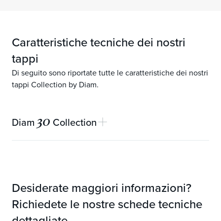
Caratteristiche tecniche dei nostri
tappi
Di seguito sono riportate tutte le caratteristiche dei nostri
tappi Collection by Diam.
30
Diam
Collection
Garanzia meccanica
30 anni
Lunghezze disponibili (mm)
49
Desiderate maggiori informazioni?
Permeabilità
Molto basso
Richiedete le nostre schede tecniche
Smusso (mm)
Senza smusso
dettagliate.