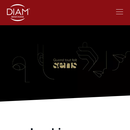
Select
lavorare al Diam
Notizie
your
language